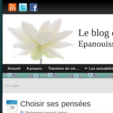
Le blog 
Epanouiss
Accueil
A propos
Tranches de vie…
Les actualité
«
Les signes
Choisir ses pensées
nov
19
Développement personnel / spirituel