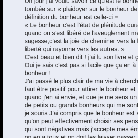
Un jour j’ai voulu savoir ce qu’est le bonhe
tombée sur « plaidoyer sur le bonheur d
définition du bonheur est celle-ci =
« Le bonheur c’est l’état de plénitude dur
quand on s’est libéré de l’aveuglement me
sagesse;c’est la joie de cheminer vers la li
liberté qui rayonne vers les autres. »
C’est beau et bien dit ! j’ai lu son livre et ç
Oui je sais c’est pas si facile que ça en à l
bonheur !
J’ai passé le plus clair de ma vie à cherch
faut être positif pour attirer le bonheur e
quand j’en ai envie, et que je me sens un
de petits ou grands bonheurs qui me son
je souris J’ai compris que le bonheur est a
qu’on peut effectivement choisir ses pens
qui sont négatives mais j’accepte mes ém
on en a tous et on doit les laisser passer 