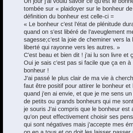
Un jour j’ai voulu savoir ce qu’est le bonhe
tombée sur « plaidoyer sur le bonheur d
définition du bonheur est celle-ci =
« Le bonheur c’est l’état de plénitude dur
quand on s’est libéré de l’aveuglement me
sagesse;c’est la joie de cheminer vers la li
liberté qui rayonne vers les autres. »
C’est beau et bien dit ! j’ai lu son livre et ç
Oui je sais c’est pas si facile que ça en à l
bonheur !
J’ai passé le plus clair de ma vie à cherch
faut être positif pour attirer le bonheur e
quand j’en ai envie, et que je me sens un
de petits ou grands bonheurs qui me son
je souris J’ai compris que le bonheur est a
qu’on peut effectivement choisir ses pens
qui sont négatives mais j’accepte mes ém
on en a tous et on doit les laisser passer 