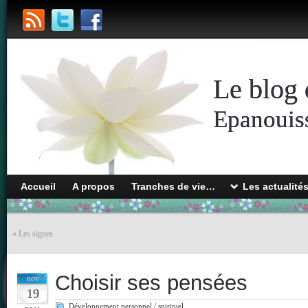
Le blog 
Epanouiss
Accueil
A propos
Tranches de vie…
Les actualité
«
Les signes
Choisir ses pensées
nov
19
Développement personnel / spirituel