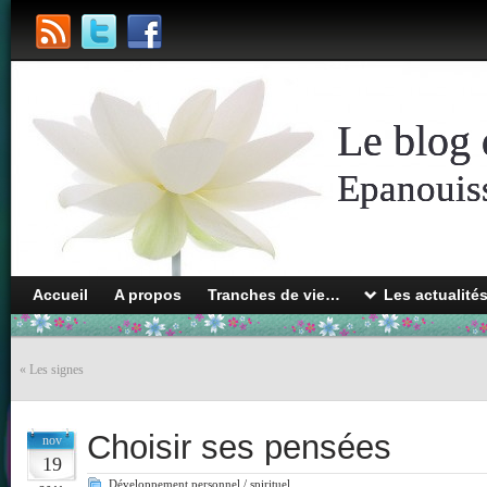
Le blog 
Epanouiss
Accueil
A propos
Tranches de vie…
Les actualité
«
Les signes
Choisir ses pensées
nov
19
Développement personnel / spirituel