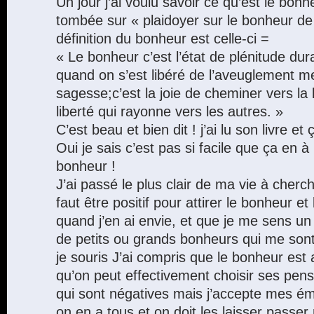
Un jour j’ai voulu savoir ce qu’est le bonhe
tombée sur « plaidoyer sur le bonheur d
définition du bonheur est celle-ci =
« Le bonheur c’est l’état de plénitude dur
quand on s’est libéré de l’aveuglement me
sagesse;c’est la joie de cheminer vers la li
liberté qui rayonne vers les autres. »
C’est beau et bien dit ! j’ai lu son livre et ç
Oui je sais c’est pas si facile que ça en à l
bonheur !
J’ai passé le plus clair de ma vie à cherch
faut être positif pour attirer le bonheur e
quand j’en ai envie, et que je me sens un
de petits ou grands bonheurs qui me son
je souris J’ai compris que le bonheur est a
qu’on peut effectivement choisir ses pens
qui sont négatives mais j’accepte mes ém
on en a tous et on doit les laisser passer 