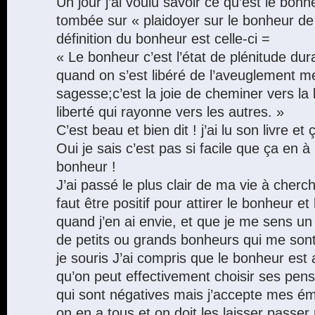
Un jour j’ai voulu savoir ce qu’est le bonhe
tombée sur « plaidoyer sur le bonheur d
définition du bonheur est celle-ci =
« Le bonheur c’est l’état de plénitude dur
quand on s’est libéré de l’aveuglement me
sagesse;c’est la joie de cheminer vers la li
liberté qui rayonne vers les autres. »
C’est beau et bien dit ! j’ai lu son livre et ç
Oui je sais c’est pas si facile que ça en à l
bonheur !
J’ai passé le plus clair de ma vie à cherch
faut être positif pour attirer le bonheur e
quand j’en ai envie, et que je me sens un
de petits ou grands bonheurs qui me son
je souris J’ai compris que le bonheur est a
qu’on peut effectivement choisir ses pens
qui sont négatives mais j’accepte mes ém
on en a tous et on doit les laisser passer 