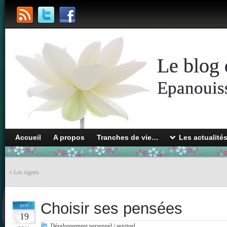
Le blog 
Epanouiss
Accueil
A propos
Tranches de vie…
Les actualité
«
Les signes
Choisir ses pensées
nov
19
Développement personnel / spirituel