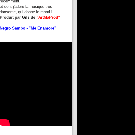
récemment,
et dont j'adore la musique très
dansante, qui donne le moral !
Produit par Gils de
"ArtMaProd"
Negro Sambo - "Me Enamore"