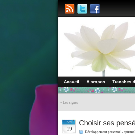
Accueil
A propos
Tranches 
«
Les signes
Choisir ses pens
nov
19
Développement personnel / spiritue