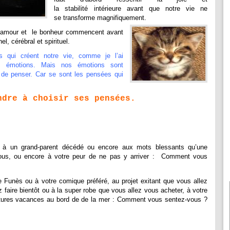
la stabilité intérieure avant que notre vie ne
se transforme magnifiquement.
 l’amour et le bonheur commencent avant
, cérébral et spirituel.
qui créent notre vie, comme je l’ai
s émotions. Mais nos émotions sont
 de penser. Car se sont les pensées qui
ndre à choisir ses pensées.
à un grand-parent décédé ou encore aux mots blessants qu’une
ous, ou encore à votre peur de ne pas y arriver : Comment vous
 Funès ou à votre comique préféré, au projet exitant que vous allez
z faire bientôt ou à la super robe que vous allez vous acheter, à votre
 futures vacances au bord de de la mer : Comment vous sentez-vous ?