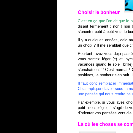
Choisir le bonheur
C’est en ça que l’on dit que le 
disant fermement : non ! non 
s’orienter petit à petit vers le b
Il y a quelques années, cela me
un choix ? Il me semblait que c’
Pourtant, avez-vous déjà passé
vous sentez léger (e) et joy
vacances quand le soleil brill
s’enchaînent ? C’est normal ! 
positives, le bonheur s’en suit.
Il faut donc remplacer immédia
Cela implique d’avoir sous la m
une pensée qui nous rendra heur
Par exemple, si vous avez choi
petit air espiègle, il s’agit d
d’orienter vos pensées vers d’au
Là où les choses se co