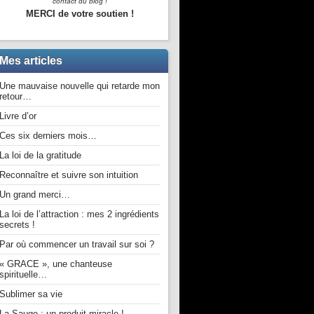
contact du blog !
MERCI de votre soutien !
Mes articles
Une mauvaise nouvelle qui retarde mon
retour…
Livre d’or
Ces six derniers mois…
La loi de la gratitude
Reconnaître et suivre son intuition
Un grand merci…
La loi de l’attraction : mes 2 ingrédients
secrets !
Par où commencer un travail sur soi ?
« GRACE », une chanteuse
spirituelle…
Sublimer sa vie
La Sauge : un produit miracle !