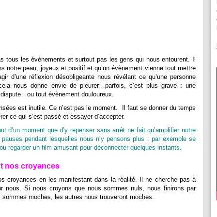
s tous les évènements et surtout pas les gens qui nous entourent. Il
s notre peau, joyeux et positif et qu’un évènement vienne tout mettre
s’agir d’une réflexion désobligeante nous révélant ce qu’une personne
ela nous donne envie de pleurer…parfois, c’est plus grave : une
ne dispute…ou tout évènement douloureux.
nsées est inutile. Ce n’est pas le moment. Il faut se donner du temps
érer ce qui s’est passé et essayer d’accepter.
t d’un moment que d’y repenser sans arrêt ne fait qu’amplifier notre
es pauses pendant lesquelles nous n’y pensons plus : par exemple se
l ou regarder un film amusant pour déconnecter quelques instants.
t nos croyances
s croyances en les manifestant dans la réalité. Il ne cherche pas à
our nous. Si nous croyons que nous sommes nuls, nous finirons par
us sommes moches, les autres nous trouveront moches.