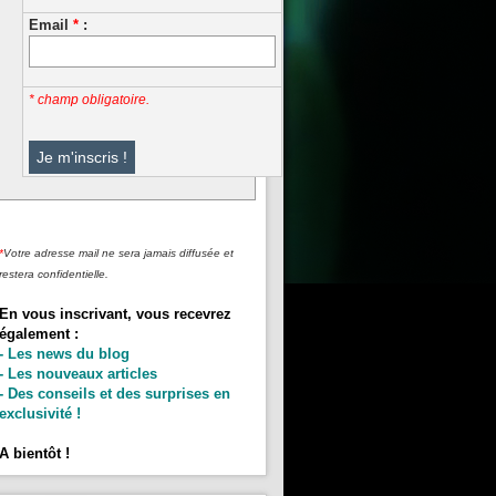
Email
*
:
* champ obligatoire.
*
Votre adresse mail ne sera jamais diffusée et
restera confidentielle.
En vous inscrivant, vous recevrez
également :
- Les news du blog
- Les nouveaux articles
- Des conseils et des surprises en
exclusivité !
A bientôt !