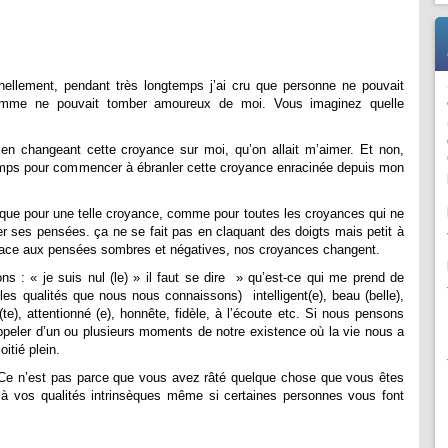
nellement, pendant très longtemps j’ai cru que personne ne pouvait
homme ne pouvait tomber amoureux de moi. Vous imaginez quelle
 en changeant cette croyance sur moi, qu’on allait m’aimer. Et non,
ngtemps pour commencer à ébranler cette croyance enracinée depuis mon
 que pour une telle croyance, comme pour toutes les croyances qui ne
er ses pensées. ça ne se fait pas en claquant des doigts mais petit à
 place aux pensées sombres et négatives, nos croyances changent.
s : « je suis nul (le) » il faut se dire » qu’est-ce qui me prend de
es qualités que nous nous connaissons) intelligent(e), beau (belle),
te), attentionné (e), honnête, fidèle, à l’écoute etc. Si nous pensons
ppeler d’un ou plusieurs moments de notre existence où la vie nous a
oitié plein.
: Ce n’est pas parce que vous avez râté quelque chose que vous êtes
 à vos qualités intrinsèques même si certaines personnes vous font