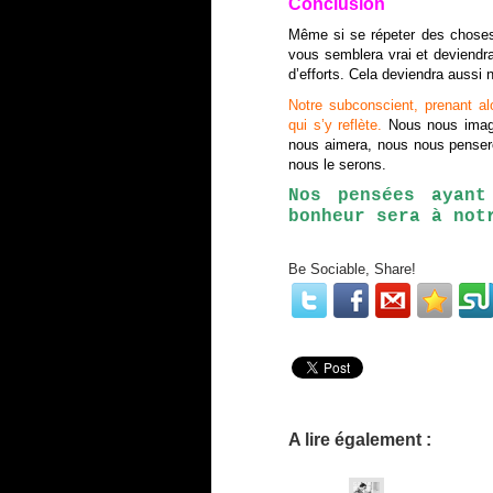
Conclusion
Même si se répeter des choses 
vous semblera vrai et deviendra
d’efforts. Cela deviendra aussi
Notre subconscient, prenant a
qui s’y reflète.
Nous nous imagi
nous aimera, nous nous pensero
nous le serons.
Nos pensées ayant
bonheur sera à not
Be Sociable, Share!
A lire également :