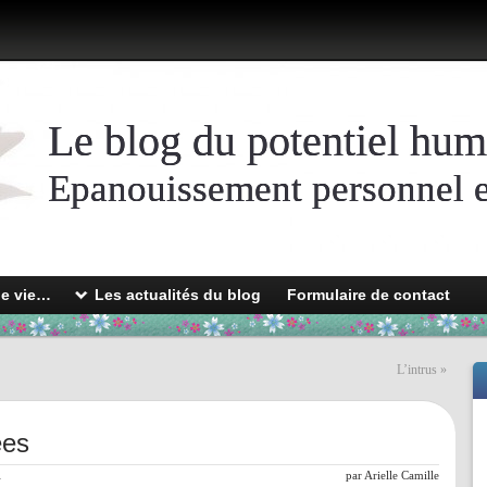
Le blog du potentiel hum
Epanouissement personnel et
de vie…
Les actualités du blog
Formulaire de contact
L’intrus
»
ées
l
par
Arielle Camille