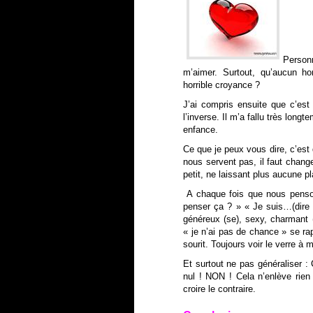
Person
m’aimer. Surtout, qu’aucun 
horrible croyance ?
J’ai compris ensuite que c’est
l’inverse. Il m’a fallu très lo
enfance.
Ce que je peux vous dire, c’est
nous servent pas, il faut chang
petit, ne laissant plus aucune
A chaque fois que nous penson
penser ça ? » « Je suis…(dire l
généreux (se), sexy, charmant (
« je n’ai pas de chance » se ra
sourit. Toujours voir le verre à m
Et surtout ne pas généraliser 
nul !
NON ! Cela n’enlève rien
croire le contraire.