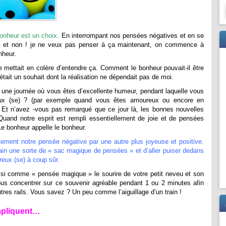
bonheur est un choix.
En interrompant nos pensées négatives et en se
! et non ! je ne veux pas penser à ça maintenant, on commence à
onheur.
 mettait en colère d’entendre ça. Comment le bonheur pouvait-il être
était un souhait dont la réalisation ne dépendait pas de moi.
 une journée où vous êtes d’excellente humeur, pendant laquelle vous
eux (se) ? (par exemple quand vous êtes amoureux ou encore en
e) Et n’avez -vous pas remarqué que ce jour là, les bonnes nouvelles
Quand notre esprit est rempli essentiellement de joie et de pensées
 Le bonheur appelle le bonheur.
tement notre pensée négative par une autre plus joyeuse et positive.
ain une sorte de « sac magique de pensées » et d’aller puiser dedans
eux (se) à coup sûr.
si comme « pensée magique » le sourire de votre petit neveu et son
e vous concentrer sur ce souvenir agréable pendant 1 ou 2 minutes afin
tres rails. Vous savez ? Un peu comme l’aiguillage d’un train !
mpliquent…