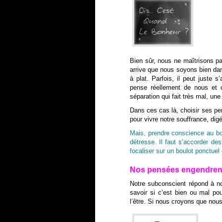
Bien sûr, nous ne maîtrisons pa
arrive que nous soyons bien dan
à plat. Parfois, il peut juste 
pense réellement de nous et c
séparation qui fait très mal, u
Dans ces cas là, choisir ses pe
pour vivre notre souffrance, dig
Mais, prendre conscience au bou
détresse. Il faut s’accorder d
focaliser sur un boulot ponctue
Nos pensées engendren
Notre subconscient répond à no
savoir si c’est bien ou mal p
l’être. Si nous croyons que no