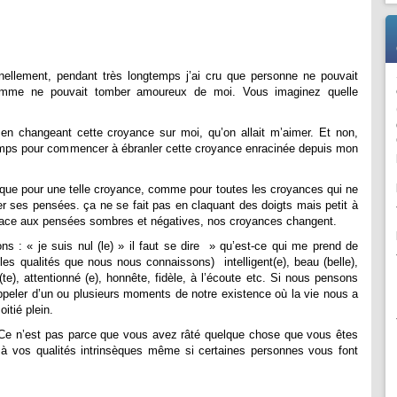
nellement, pendant très longtemps j’ai cru que personne ne pouvait
homme ne pouvait tomber amoureux de moi. Vous imaginez quelle
 en changeant cette croyance sur moi, qu’on allait m’aimer. Et non,
ngtemps pour commencer à ébranler cette croyance enracinée depuis mon
 que pour une telle croyance, comme pour toutes les croyances qui ne
er ses pensées. ça ne se fait pas en claquant des doigts mais petit à
 place aux pensées sombres et négatives, nos croyances changent.
s : « je suis nul (le) » il faut se dire » qu’est-ce qui me prend de
es qualités que nous nous connaissons) intelligent(e), beau (belle),
te), attentionné (e), honnête, fidèle, à l’écoute etc. Si nous pensons
ppeler d’un ou plusieurs moments de notre existence où la vie nous a
oitié plein.
: Ce n’est pas parce que vous avez râté quelque chose que vous êtes
 à vos qualités intrinsèques même si certaines personnes vous font