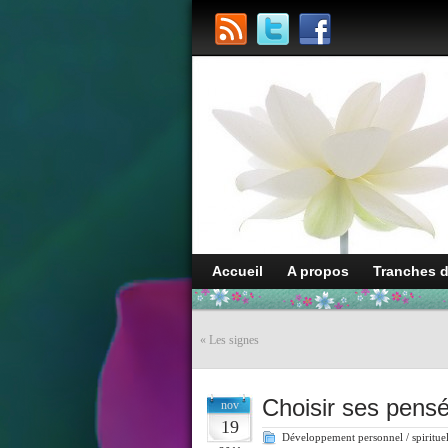
Accueil
A propos
Tranches 
«
Les signes
Choisir ses pens
nov
19
Développement personnel / spiritue