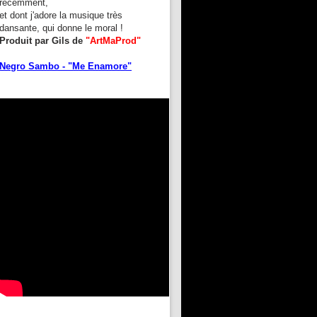
récemment,
et dont j'adore la musique très
dansante, qui donne le moral !
Produit par Gils de
"ArtMaProd"
Negro Sambo - "Me Enamore"