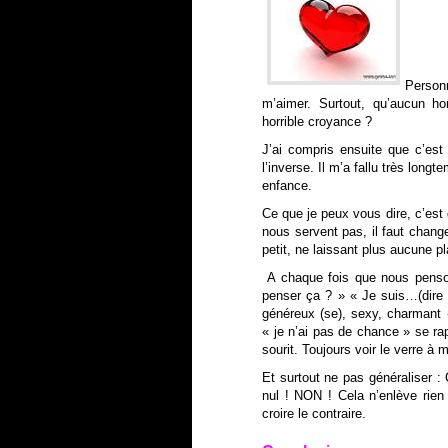
Person
m’aimer. Surtout, qu’aucun 
horrible croyance ?
J’ai compris ensuite que c’est
l’inverse. Il m’a fallu très lo
enfance.
Ce que je peux vous dire, c’est
nous servent pas, il faut chang
petit, ne laissant plus aucune
A chaque fois que nous penson
penser ça ? » « Je suis…(dire l
généreux (se), sexy, charmant (
« je n’ai pas de chance » se ra
sourit. Toujours voir le verre à m
Et surtout ne pas généraliser 
nul !
NON ! Cela n’enlève rien
croire le contraire.