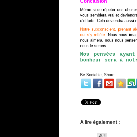
Conclusion
Même si se répeter des choses 
vous semblera vrai et deviendra
d’efforts. Cela deviendra aussi
Notre subconscient, prenant a
qui s’y reflète.
Nous nous imagi
nous aimera, nous nous pensero
nous le serons.
Nos pensées ayant
bonheur sera à not
Be Sociable, Share!
A lire également :