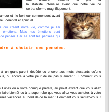
la stabilité intérieure avant que notre vie ne
se transforme magnifiquement.
 l’amour et le bonheur commencent avant
, cérébral et spirituel.
qui créent notre vie, comme je l’ai
s émotions. Mais nos émotions sont
 de penser. Car se sont les pensées qui
ndre à choisir ses pensées.
à un grand-parent décédé ou encore aux mots blessants qu’une
ous, ou encore à votre peur de ne pas y arriver : Comment vous
 Funès ou à votre comique préféré, au projet exitant que vous allez
z faire bientôt ou à la super robe que vous allez vous acheter, à votre
 futures vacances au bord de de la mer : Comment vous sentez-vous ?