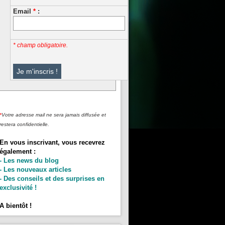
Email
*
:
* champ obligatoire.
*
Votre adresse mail ne sera jamais diffusée et
restera confidentielle.
En vous inscrivant, vous recevrez
également :
- Les news du blog
- Les nouveaux articles
- Des conseils et des surprises en
exclusivité !
A bientôt !