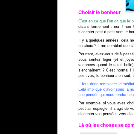
Choisir le bonheur
C’est en ça que l’on dit que le 
disant fermement : non ! non 
s’orienter petit à petit vers le b
Il y a quelques années, cela me
un choix ? Il me semblait que c’
Pourtant, avez-vous déjà passé
vous sentez léger (e) et joy
vacances quand le soleil brill
s’enchaînent ? C’est normal ! 
positives, le bonheur s’en suit.
Il faut donc remplacer immédia
Cela implique d’avoir sous la m
une pensée qui nous rendra heur
Par exemple, si vous avez choi
petit air espiègle, il s’agit d
d’orienter vos pensées vers d’au
Là où les choses se co