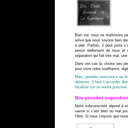
Bien sûr, nous ne maîtrisons pa
arrive que nous soyons bien dan
à plat. Parfois, il peut juste 
pense réellement de nous et c
séparation qui fait très mal, u
Dans ces cas là, choisir ses pe
pour vivre notre souffrance, dig
Mais, prendre conscience au bou
détresse. Il faut s’accorder d
focaliser sur un boulot ponctue
Nos pensées engendren
Notre subconscient répond à no
savoir si c’est bien ou mal p
l’être. Si nous croyons que no