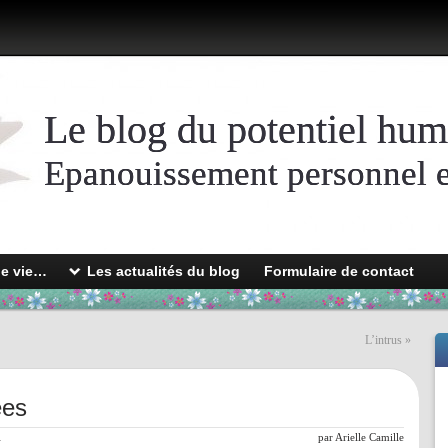
Le blog du potentiel hum
Epanouissement personnel et
de vie…
Les actualités du blog
Formulaire de contact
L’intrus
»
ées
l
par
Arielle Camille