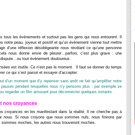
s tous les évènements et surtout pas les gens qui nous entourent. Il
s notre peau, joyeux et positif et qu’un évènement vienne tout mettre
s’agir d’une réflexion désobligeante nous révélant ce qu’une personne
ela nous donne envie de pleurer…parfois, c’est plus grave : une
ne dispute…ou tout évènement douloureux.
nsées est inutile. Ce n’est pas le moment. Il faut se donner du temps
érer ce qui s’est passé et essayer d’accepter.
t d’un moment que d’y repenser sans arrêt ne fait qu’amplifier notre
es pauses pendant lesquelles nous n’y pensons plus : par exemple se
l ou regarder un film amusant pour déconnecter quelques instants.
t nos croyances
s croyances en les manifestant dans la réalité. Il ne cherche pas à
our nous. Si nous croyons que nous sommes nuls, nous finirons par
us sommes moches, les autres nous trouveront moches.