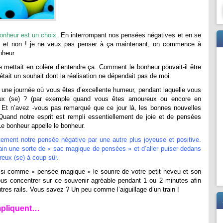
bonheur est un choix.
En interrompant nos pensées négatives et en se
! et non ! je ne veux pas penser à ça maintenant, on commence à
onheur.
 mettait en colère d’entendre ça. Comment le bonheur pouvait-il être
était un souhait dont la réalisation ne dépendait pas de moi.
 une journée où vous êtes d’excellente humeur, pendant laquelle vous
eux (se) ? (par exemple quand vous êtes amoureux ou encore en
e) Et n’avez -vous pas remarqué que ce jour là, les bonnes nouvelles
Quand notre esprit est rempli essentiellement de joie et de pensées
 Le bonheur appelle le bonheur.
tement notre pensée négative par une autre plus joyeuse et positive.
ain une sorte de « sac magique de pensées » et d’aller puiser dedans
eux (se) à coup sûr.
si comme « pensée magique » le sourire de votre petit neveu et son
e vous concentrer sur ce souvenir agréable pendant 1 ou 2 minutes afin
tres rails. Vous savez ? Un peu comme l’aiguillage d’un train !
mpliquent…