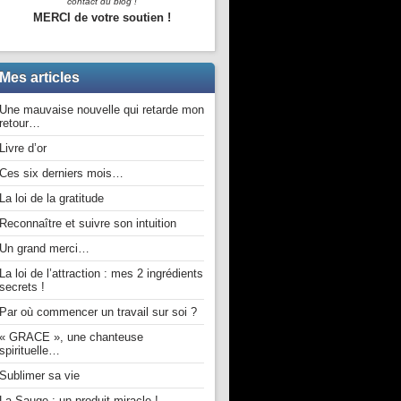
contact du blog !
MERCI de votre soutien !
Mes articles
Une mauvaise nouvelle qui retarde mon
retour…
Livre d’or
Ces six derniers mois…
La loi de la gratitude
Reconnaître et suivre son intuition
Un grand merci…
La loi de l’attraction : mes 2 ingrédients
secrets !
Par où commencer un travail sur soi ?
« GRACE », une chanteuse
spirituelle…
Sublimer sa vie
La Sauge : un produit miracle !