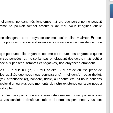
nellement, pendant très longtemps j’ai cru que personne ne pouvait
homme ne pouvait tomber amoureux de moi. Vous imaginez quelle
 en changeant cette croyance sur moi, qu’on allait m’aimer. Et non,
ngtemps pour commencer à ébranler cette croyance enracinée depuis mon
 que pour une telle croyance, comme pour toutes les croyances qui ne
er ses pensées. ça ne se fait pas en claquant des doigts mais petit à
 place aux pensées sombres et négatives, nos croyances changent.
s : « je suis nul (le) » il faut se dire » qu’est-ce qui me prend de
es qualités que nous nous connaissons) intelligent(e), beau (belle),
te), attentionné (e), honnête, fidèle, à l’écoute etc. Si nous pensons
ppeler d’un ou plusieurs moments de notre existence où la vie nous a
oitié plein.
: Ce n’est pas parce que vous avez râté quelque chose que vous êtes
 à vos qualités intrinsèques même si certaines personnes vous font