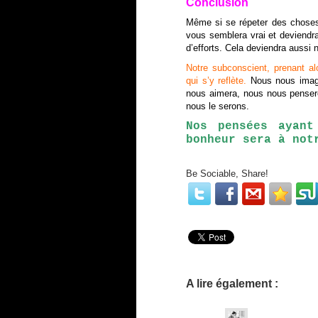
Conclusion
Même si se répeter des choses 
vous semblera vrai et deviendra
d’efforts. Cela deviendra aussi
Notre subconscient, prenant a
qui s’y reflète.
Nous nous imagi
nous aimera, nous nous pensero
nous le serons.
Nos pensées ayant
bonheur sera à not
Be Sociable, Share!
A lire également :