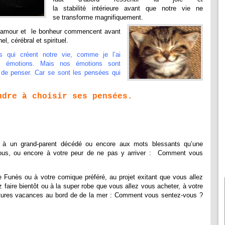
la stabilité intérieure avant que notre vie ne
se transforme magnifiquement.
 l’amour et le bonheur commencent avant
, cérébral et spirituel.
qui créent notre vie, comme je l’ai
s émotions. Mais nos émotions sont
 de penser. Car se sont les pensées qui
ndre à choisir ses pensées.
à un grand-parent décédé ou encore aux mots blessants qu’une
ous, ou encore à votre peur de ne pas y arriver : Comment vous
 Funès ou à votre comique préféré, au projet exitant que vous allez
z faire bientôt ou à la super robe que vous allez vous acheter, à votre
 futures vacances au bord de de la mer : Comment vous sentez-vous ?