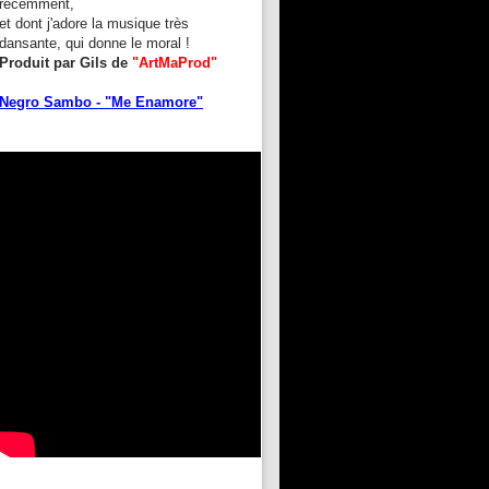
récemment,
et dont j'adore la musique très
dansante, qui donne le moral !
Produit par Gils de
"ArtMaProd"
Negro Sambo - "Me Enamore"