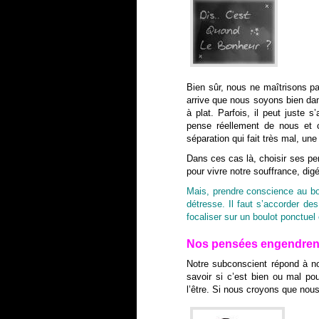
Bien sûr, nous ne maîtrisons pa
arrive que nous soyons bien dan
à plat. Parfois, il peut juste 
pense réellement de nous et c
séparation qui fait très mal, u
Dans ces cas là, choisir ses pe
pour vivre notre souffrance, dig
Mais, prendre conscience au bou
détresse. Il faut s’accorder d
focaliser sur un boulot ponctue
Nos pensées engendren
Notre subconscient répond à no
savoir si c’est bien ou mal p
l’être. Si nous croyons que no