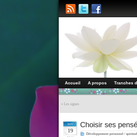
Accueil
A propos
Tranches 
«
Les signes
Choisir ses pens
nov
19
Développement personnel / spiritue