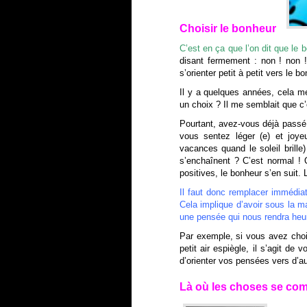
Choisir le bonheur
C’est en ça que l’on dit que le 
disant fermement : non ! non 
s’orienter petit à petit vers le b
Il y a quelques années, cela me
un choix ? Il me semblait que c’
Pourtant, avez-vous déjà passé
vous sentez léger (e) et joy
vacances quand le soleil brill
s’enchaînent ? C’est normal ! 
positives, le bonheur s’en suit.
Il faut donc remplacer immédia
Cela implique d’avoir sous la m
une pensée qui nous rendra heur
Par exemple, si vous avez choi
petit air espiègle, il s’agit d
d’orienter vos pensées vers d’au
Là où les choses se co