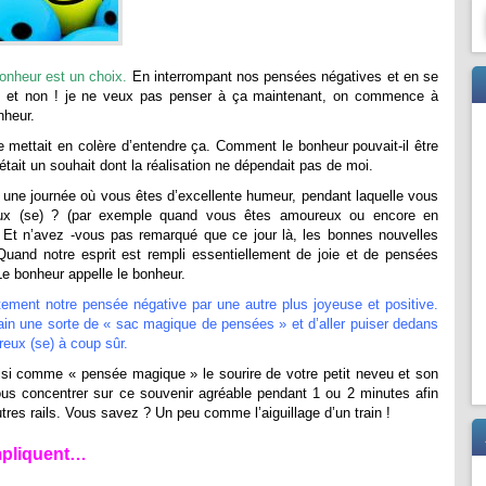
bonheur est un choix.
En interrompant nos pensées négatives et en se
! et non ! je ne veux pas penser à ça maintenant, on commence à
onheur.
 mettait en colère d’entendre ça. Comment le bonheur pouvait-il être
était un souhait dont la réalisation ne dépendait pas de moi.
 une journée où vous êtes d’excellente humeur, pendant laquelle vous
eux (se) ? (par exemple quand vous êtes amoureux ou encore en
e) Et n’avez -vous pas remarqué que ce jour là, les bonnes nouvelles
Quand notre esprit est rempli essentiellement de joie et de pensées
 Le bonheur appelle le bonheur.
tement notre pensée négative par une autre plus joyeuse et positive.
ain une sorte de « sac magique de pensées » et d’aller puiser dedans
eux (se) à coup sûr.
si comme « pensée magique » le sourire de votre petit neveu et son
e vous concentrer sur ce souvenir agréable pendant 1 ou 2 minutes afin
tres rails. Vous savez ? Un peu comme l’aiguillage d’un train !
mpliquent…