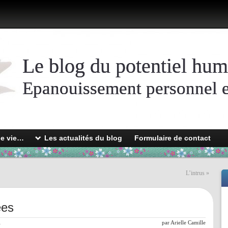
Le blog du potentiel hum
Epanouissement personnel et
de vie…
Les actualités du blog
Formulaire de contact
L’intrus
»
ées
l
par
Arielle Camille