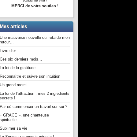
contact du blog !
MERCI de votre soutien !
Mes articles
Une mauvaise nouvelle qui retarde mon
retour…
Livre d’or
Ces six derniers mois…
La loi de la gratitude
Reconnaître et suivre son intuition
Un grand merci…
La loi de l’attraction : mes 2 ingrédients
secrets !
Par où commencer un travail sur soi ?
« GRACE », une chanteuse
spirituelle…
Sublimer sa vie
La Sauge : un produit miracle !