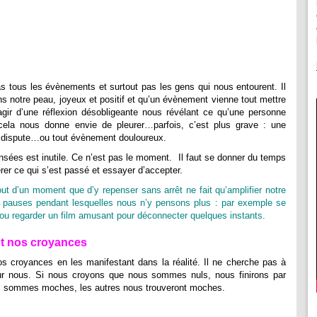
s tous les évènements et surtout pas les gens qui nous entourent. Il
s notre peau, joyeux et positif et qu’un évènement vienne tout mettre
s’agir d’une réflexion désobligeante nous révélant ce qu’une personne
ela nous donne envie de pleurer…parfois, c’est plus grave : une
ne dispute…ou tout évènement douloureux.
nsées est inutile. Ce n’est pas le moment. Il faut se donner du temps
érer ce qui s’est passé et essayer d’accepter.
t d’un moment que d’y repenser sans arrêt ne fait qu’amplifier notre
es pauses pendant lesquelles nous n’y pensons plus : par exemple se
l ou regarder un film amusant pour déconnecter quelques instants.
t nos croyances
s croyances en les manifestant dans la réalité. Il ne cherche pas à
our nous. Si nous croyons que nous sommes nuls, nous finirons par
us sommes moches, les autres nous trouveront moches.