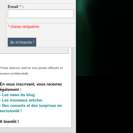
Email
*
:
* champ obligatoire.
*
Votre adresse mail ne sera jamais diffusée et
restera confidentielle.
En vous inscrivant, vous recevrez
également :
- Les news du blog
- Les nouveaux articles
- Des conseils et des surprises en
exclusivité !
A bientôt !