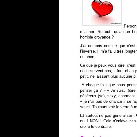
Person
m’aimer. Surtout, qu’aucun 
horrible croyance ?
J’ai compris ensuite que c’est
l’inverse. Il m’a fallu très lo
enfance.
Ce que je peux vous dire, c’est
nous servent pas, il faut chang
petit, ne laissant plus aucune
A chaque fois que nous penson
penser ça ? » « Je suis…(dire l
généreux (se), sexy, charmant (
« je n’ai pas de chance » se ra
sourit. Toujours voir le verre à m
Et surtout ne pas généraliser 
nul !
NON ! Cela n’enlève rien
croire le contraire.